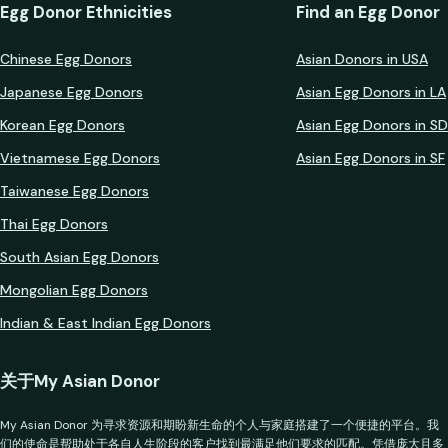
Egg Donor Ethnicities
Find an Egg Donor
Chinese Egg Donors
Asian Donors in USA
Japanese Egg Donors
Asian Egg Donors in LA
Korean Egg Donors
Asian Egg Donors in SD
Vietnamese Egg Donors
Asian Egg Donors in SF
Taiwanese Egg Donors
Thai Egg Donors
South Asian Egg Donors
Mongolian Egg Donors
Indian & East Indian Egg Donors
关于My Asian Donor
My Asian Donor 为寻求资源和期盼新生命的个人与家庭搭建了一个便捷的平台。我
们的使命是帮助处于各自人生阶段的客户找到最满足他们要求的匹配。凭借庞大且多