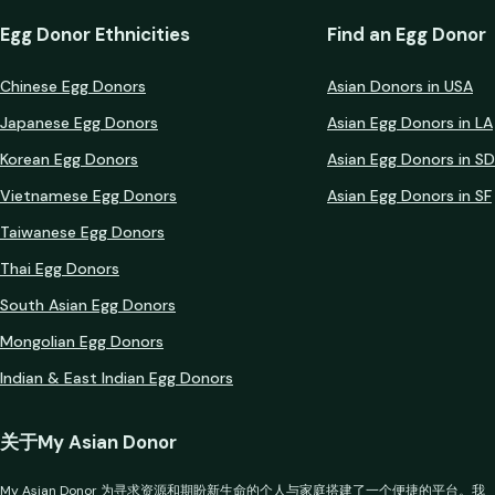
Egg Donor Ethnicities
Find an Egg Donor
Chinese Egg Donors
Asian Donors in USA
Japanese Egg Donors
Asian Egg Donors in LA
Korean Egg Donors
Asian Egg Donors in SD
Vietnamese Egg Donors
Asian Egg Donors in SF
Taiwanese Egg Donors
Thai Egg Donors
South Asian Egg Donors
Mongolian Egg Donors
Indian & East Indian Egg Donors
关于My Asian Donor
My Asian Donor 为寻求资源和期盼新生命的个人与家庭搭建了一个便捷的平台。我